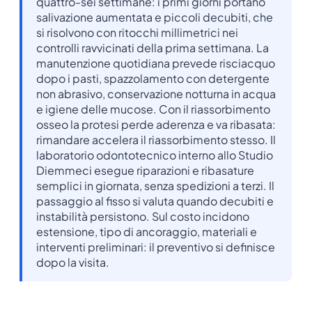
quattro-sei settimane: i primi giorni portano
salivazione aumentata e piccoli decubiti, che
si risolvono con ritocchi millimetrici nei
controlli ravvicinati della prima settimana. La
manutenzione quotidiana prevede risciacquo
dopo i pasti, spazzolamento con detergente
non abrasivo, conservazione notturna in acqua
e igiene delle mucose. Con il riassorbimento
osseo la protesi perde aderenza e va ribasata:
rimandare accelera il riassorbimento stesso. Il
laboratorio odontotecnico interno allo Studio
Diemmeci esegue riparazioni e ribasature
semplici in giornata, senza spedizioni a terzi. Il
passaggio al fisso si valuta quando decubiti e
instabilità persistono. Sul costo incidono
estensione, tipo di ancoraggio, materiali e
interventi preliminari: il preventivo si definisce
dopo la visita.