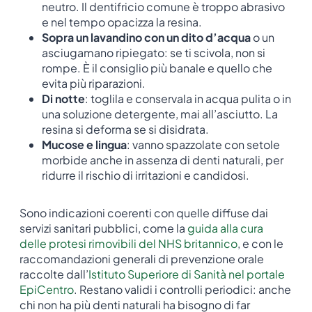
neutro. Il dentifricio comune è troppo abrasivo
e nel tempo opacizza la resina.
Sopra un lavandino con un dito d’acqua
o un
asciugamano ripiegato: se ti scivola, non si
rompe. È il consiglio più banale e quello che
evita più riparazioni.
Di notte
: toglila e conservala in acqua pulita o in
una soluzione detergente, mai all’asciutto. La
resina si deforma se si disidrata.
Mucose e lingua
: vanno spazzolate con setole
morbide anche in assenza di denti naturali, per
ridurre il rischio di irritazioni e candidosi.
Sono indicazioni coerenti con quelle diffuse dai
servizi sanitari pubblici, come la
guida alla cura
delle protesi rimovibili del NHS britannico
, e con le
raccomandazioni generali di prevenzione orale
raccolte dall’
Istituto Superiore di Sanità nel portale
EpiCentro
. Restano validi i controlli periodici: anche
chi non ha più denti naturali ha bisogno di far