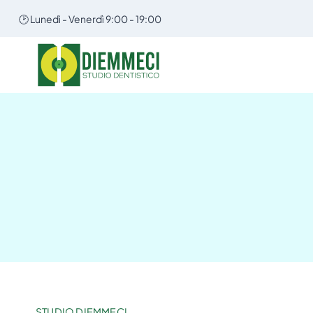
Salta
🕑 Lunedì - Venerdì 9:00 - 19:00
al
contenuto
STUDIO DIEMMECI