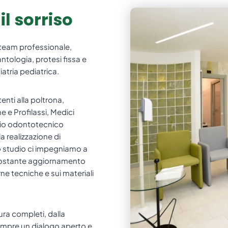
l sorriso
n team professionale,
tologia, protesi fissa e
atria pediatrica.
nti alla poltrona,
ne e Profilassi, Medici
orio odontotecnico
la realizzazione di
tro studio ci impegniamo a
 costante aggiornamento
rne tecniche e sui materiali
ura completi, dalla
empre un dialogo aperto e