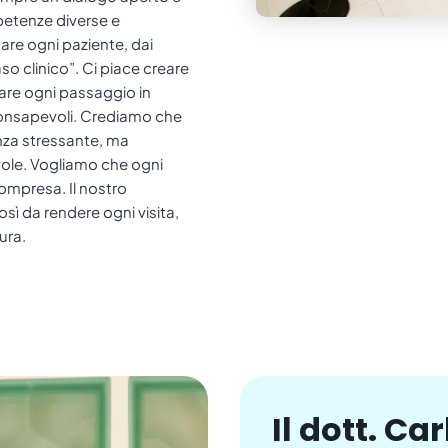
petenze diverse e
tare ogni paziente, dai
o clinico”. Ci piace creare
are ogni passaggio in
e consapevoli. Crediamo che
nza stressante, ma
vole. Vogliamo che ogni
ompresa. Il nostro
sì da rendere ogni visita,
ura.
Il dott. Ca