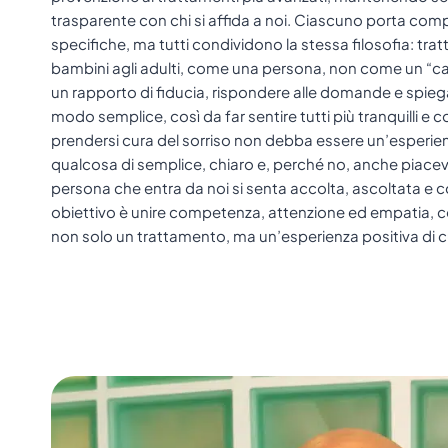
trasparente con chi si affida a noi. Ciascuno porta com
specifiche, ma tutti condividono la stessa filosofia: trat
bambini agli adulti, come una persona, non come un “cas
un rapporto di fiducia, rispondere alle domande e spieg
modo semplice, così da far sentire tutti più tranquilli 
prendersi cura del sorriso non debba essere un’esperie
qualcosa di semplice, chiaro e, perché no, anche piace
persona che entra da noi si senta accolta, ascoltata e c
obiettivo è unire competenza, attenzione ed empatia, co
non solo un trattamento, ma un’esperienza positiva di c