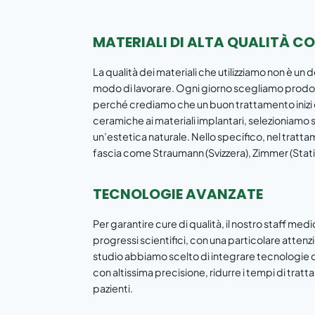
MATERIALI DI ALTA QUALITÀ C
La qualità dei materiali che utilizziamo non è u
modo di lavorare. Ogni giorno scegliamo prodott
perché crediamo che un buon trattamento inizi dal
ceramiche ai materiali implantari, selezioniamo s
un’estetica naturale. Nello specifico, nel trattam
fascia come Straumann (Svizzera), Zimmer (Stati U
TECNOLOGIE AVANZATE
Per garantire cure di qualità, il nostro staff med
progressi scientifici, con una particolare attenzi
studio abbiamo scelto di integrare tecnologie di
con altissima precisione, ridurre i tempi di trat
pazienti.