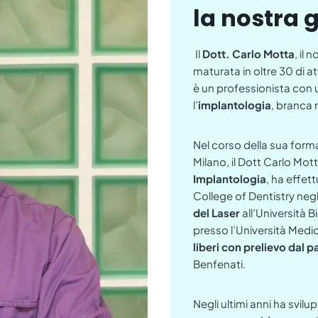
la nostra 
Il
Dott. Carlo Motta
, il
maturata in oltre 30 di a
è un professionista con 
l’
implantologia
, branca 
Nel corso della sua forma
Milano, il Dott Carlo Mott
Implantologia
, ha effet
College of Dentistry negli
del Laser
all’Università 
presso l’Università Med
liberi con prelievo dal p
Benfenati.
Negli ultimi anni ha svil