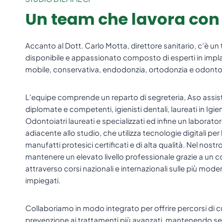
Un team che lavora con i
Accanto al Dott. Carlo Motta, direttore sanitario, c’è u
disponibile e appassionato composto di esperti in implan
mobile, conservativa, endodonzia, ortodonzia e odontoi
L’equipe comprende un reparto di segreteria, Aso assiste
diplomate e competenti, igienisti dentali, laureati in Igie
Odontoiatri laureati e specializzati ed infine un laborat
adiacente allo studio, che utilizza tecnologie digitali per 
manufatti protesici certificati e di alta qualità. Nel nos
mantenere un elevato livello professionale grazie a un
attraverso corsi nazionali e internazionali sulle più mode
impiegati.
Collaboriamo in modo integrato per offrire percorsi di c
prevenzione ai trattamenti più avanzati, mantenendo s