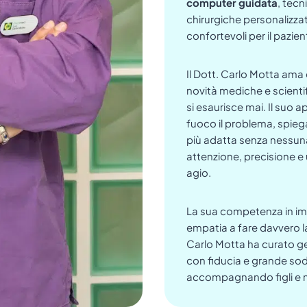
computer guidata
, tecn
chirurgiche personalizzat
confortevoli per il pazien
Il Dott. Carlo Motta ama
novità mediche e scientif
si esaurisce mai. Il suo 
fuoco il problema, spiega
più adatta senza nessuna 
attenzione, precisione e
agio.
La sua competenza in imp
empatia a fare davvero la d
Carlo Motta ha curato gene
con fiducia e grande sod
accompagnando figli e n