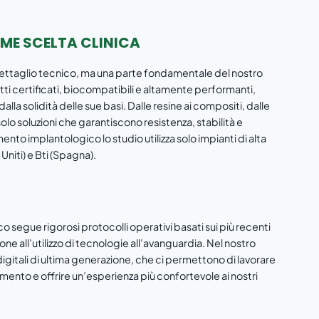
OME SCELTA CLINICA
n dettaglio tecnico, ma una parte fondamentale del nostro
i certificati, biocompatibili e altamente performanti,
la solidità delle sue basi. Dalle resine ai compositi, dalle
olo soluzioni che garantiscono resistenza, stabilità e
ento implantologico lo studio utilizza solo impianti di alta
niti) e Bti (Spagna).
ico segue rigorosi protocolli operativi basati sui più recenti
one all’utilizzo di tecnologie all’avanguardia. Nel nostro
gitali di ultima generazione, che ci permettono di lavorare
tamento e offrire un’esperienza più confortevole ai nostri